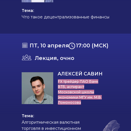
Тема:
Что такое децентрализованные финансы
ПТ, 10 апреля
17:00 (МСК)
Лекция, очно
АЛЕКСЕЙ САВИН
FX трейдер ПАО Банк
ВТБ, аспирант
Московской школы
экономики МГУ им. М.В.
Ломоносова
Тема:
Алгоритмическая валютная
торговля в инвестиционном