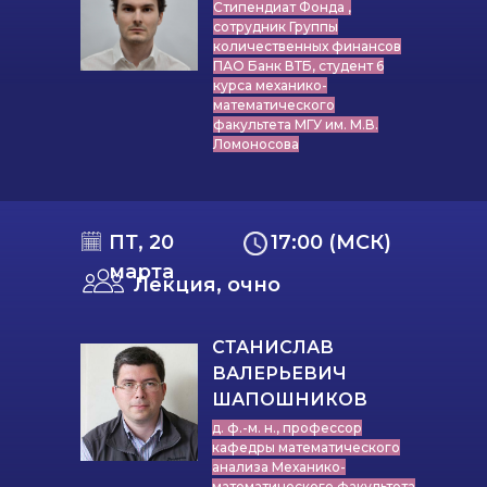
Стипендиат Фонда ,
сотрудник Группы
количественных финансов
ПАО Банк ВТБ, студент 6
курса механико-
математического
факультета МГУ им. М.В.
Ломоносова
ПТ, 20
17:00 (МСК)
марта
Лекция, очно
СТАНИСЛАВ
ВАЛЕРЬЕВИЧ
ШАПОШНИКОВ
д. ф.-м. н., профессор
кафедры математического
анализа Механико-
математического факультета