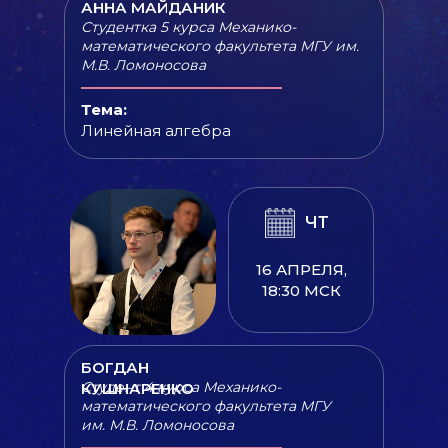
АННА МАЙДАНИК
Студентка 5 курса Механико-
математического факультета МГУ им.
М.В. Ломоносова
Тема:
Линейная алгебра
ЧТ
16 АПРЕЛЯ,
18:30 МСК
БОГДАН
Студент 4 курса Механико-
КУШНАРЕНКО
математического факультета МГУ
им. М.В. Ломоносова