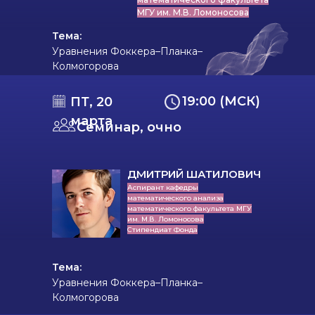
МГУ им. М.В. Ломоносова
Тема:
Уравнения Фоккера–Планка–
Колмогорова
19:00 (МСК)
ПТ, 20
марта
Семинар, очно
ДМИТРИЙ ШАТИЛОВИЧ
Аспирант кафедры
математического анализа
математического факультета МГУ
им. М.В. Ломоносова
Стипендиат Фонда
Тема:
Уравнения Фоккера–Планка–
Колмогорова