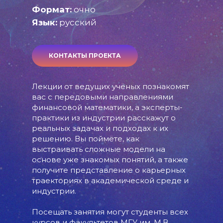
Формат:
очно
Язык:
русский
КОНТАКТЫ ПРОЕКТА
Лекции от ведущих учёных познакомят
вас с передовыми направлениями
финансовой математики, а эксперты-
практики из индустрии расскажут о
реальных задачах и подходах к их
решению. Вы поймёте, как
выстраивать сложные модели на
основе уже знакомых понятий, а также
получите представление о карьерных
траекториях в академической среде и
индустрии.
Посещать занятия могут студенты всех
курсов и факультетов МГУ им. М.В.