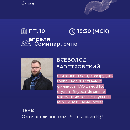
банке
ПТ, 10
18:30 (МСК)
апреля
Семинар, очно
ВСЕВОЛОД
ЗАОСТРОВСКИЙ
Стипендиат Фонда, сотрудник
Группы количественных
финансов ПАО Банк ВТБ,
студент 6 курса Механико-
математического факультета
МГУ им. М.В. Ломоносова
Тема:
Означает ли высокий PnL высокий IQ?