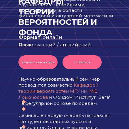
КАФЕДРЫ
слушателей с новейшими
ТЕОРИИ
достижениями в области
финансовой и актуарной математики.
ВЕРОЯТНОСТЕЙ И
ФОНДА
Формат:
онлайн
Язык:
русский / английский
ЗАРЕГИСТРИРОВАТЬСЯ
ПЛЕЙЛИСТ
Научно-образовательный семинар
проводится совместно
Кафедрой
теории вероятностей МГУ им. М.В.
Ломоносова
и Фондом "Институт "Вега"
на регулярной основе по средам.
Семинар в первую очередь направлен
на студентов старших курсов и
аспирантов. Однако участие могут