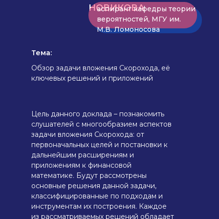
НОВИКОВА
аспирант кафедры теории
вероятностей, МГУ им.
М.В. Ломоносова
Тема:
Обзор задачи вложения Скорохода, её
ключевых решений и приложений
Цель данного доклада – познакомить
АННОТАЦИЯ
слушателей с многообразием аспектов
задачи вложения Скорохода: от
первоначальных целей и постановки к
дальнейшим расширениям и
приложениям к финансовой
математике. Будут рассмотрены
основные решения данной задачи,
классифицированные по подходам и
инструментам их построения. Каждое
из рассматриваемых решений обладает