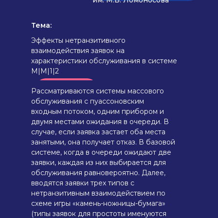
им. М.В. Ломоносова
Тема:
Эффекты нетранзитивного
взаимодействия заявок на
характеристики обслуживания в системе
M|M|1|2
АННОТАЦИЯ
Рассматриваются системы массового
обслуживания с пуассоновским
входным потоком, одним прибором и
двумя местами ожидания в очереди. В
случае, если заявка застает оба места
занятыми, она получает отказ. В базовой
системе, когда в очереди ожидают две
заявки, каждая из них выбирается для
обслуживания равновероятно. Далее,
вводятся заявки трех типов с
нетранзитивным взаимодействием по
схеме игры «камень-ножницы-бумага»
(типы заявок для простоты именуются