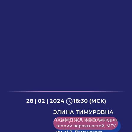
28 | 02 | 2024
18:30 (МСК)
ЭЛИНА ТИМУРОВНА
АХУНДЖАНОВА
студентка 6 курса кафедры
теории вероятностей, МГУ