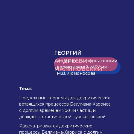
ГЕОРГИЙ
АНДРЕЕВИЧ
аспирант кафедры теории
вероятностей, МГУ им.
МАЛИНОВСКИЙ
М.В. Ломоносова
Тема:
Предельные теоремы для докритических
ветвящихся процессов Беллмана-Харриса
с долгим временем жизни частиц и
дважды стохастической пуассоновской
иммиграцией
Рассматриваются докритические
АННОТАЦИЯ
процессы Беллмана-Харриса с долгим